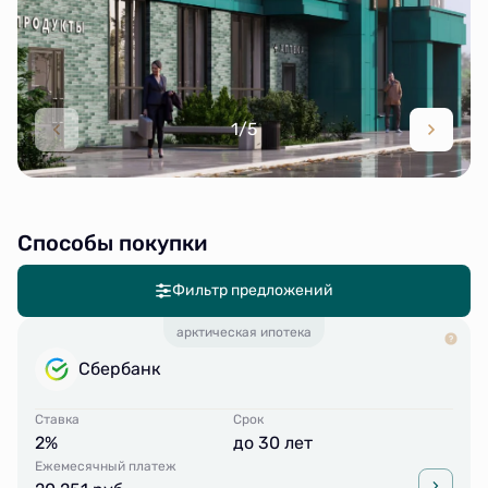
1/5
Способы покупки
Фильтр предложений
арктическая ипотека
Сбербанк
Ставка
Срок
2%
до 30 лет
Ежемесячный платеж