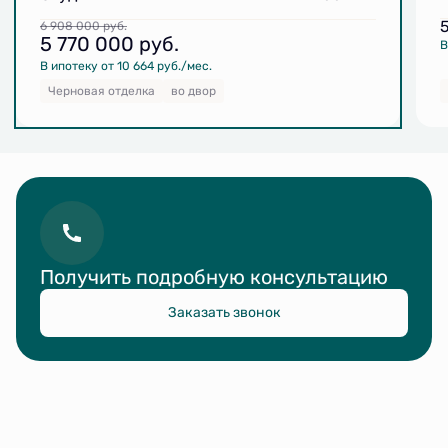
6 908 000
руб.
5 770 000
руб.
В
В ипотеку от 10 664 руб./мес.
Черновая отделка
во двор
Получить подробную консультацию
Заказать звонок