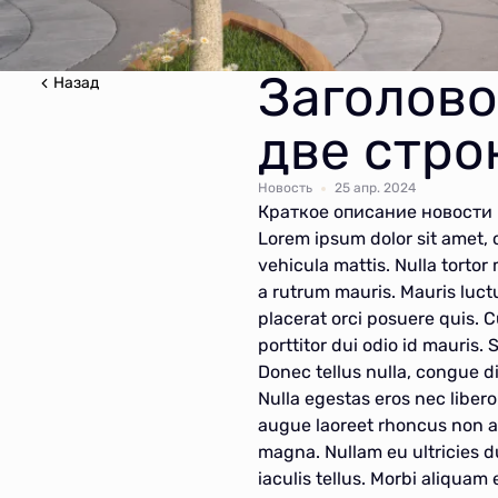
Заголово
Назад
две стро
Новость
25 апр. 2024
Краткое описание новости 
Lorem ipsum dolor sit amet, c
vehicula mattis. Nulla tortor
a rutrum mauris. Mauris luct
placerat orci posuere quis. C
porttitor dui odio id mauris.
Donec tellus nulla, congue d
Nulla egestas eros nec liber
augue laoreet rhoncus non a 
magna. Nullam eu ultricies d
iaculis tellus. Morbi aliqua