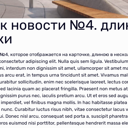
к новости №4. дли
ки
№4, которое отображается на карточке, длиною в неско
onsectetur adipiscing elit. Nulla quis sem ligula. Vestibulum 
 mi, interdum non dignissim sit amet, ullamcorper sit amet m
us arcu erat, in tempus urna tincidunt sit amet. Vivamus ma
urabitur sollicitudin, enim nec scelerisque laoreet, lectus 
 Sed lacinia quam ac placerat fringilla. Praesent non metus at
ignissim purus nec, iaculis pretium arcu. Ut et eros sed au
o imperdiet, vel finibus magna mollis. In hac habitasse plate
nunc. Curabitur luctus risus nibh, vitae consectetur lacus v
ui. Donec nisl arcu, consequat sed porta a, suscipit pharet
m eros euismod nisi porttitor, pellentesque hendrerit massa e