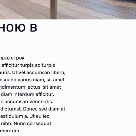
ною в
лько строк
efficitur turpis ac turpis
auris. Ut vel accumsan libero,
lesuada varius diam, sit amet
condimentum lectus, sit amet
 diam interdum efficitur.
gue accumsan venenatis.
a dictumst. Donec sed diam at
estibulum a. Ut eu leo
ra nibh. Nunc consequat
lementum.