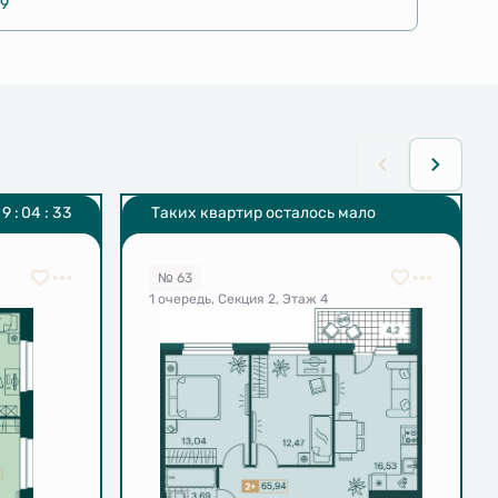
 9
0
9
:
0
4
:
3
2
Таких квартир осталось мало
№ 63
1 очередь, Секция 2, Этаж 4