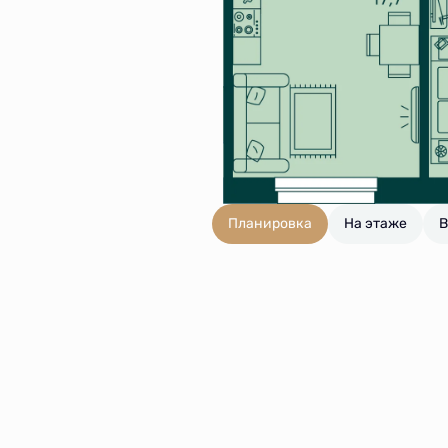
Планировка
На этаже
В