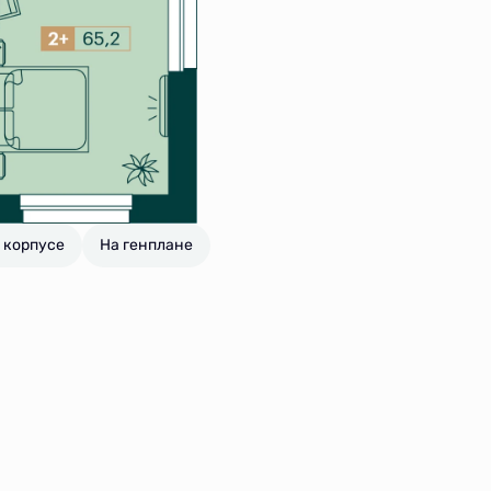
 корпусе
На генплане