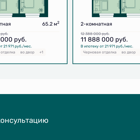
2
тная
65.2 м
2-комнатная
0
руб.
12 388 000
руб.
8 000
руб.
11 888 000
руб.
т 21 971 руб./мес.
В ипотеку от 21 971 руб./мес.
 отделка
во двор
+1
Черновая отделка
во двор
консультацию