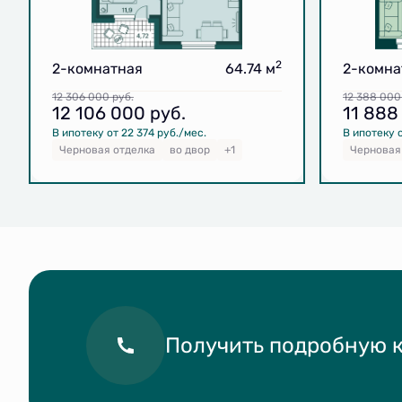
2
2-комнатная
64.74 м
2-комна
12 306 000
руб.
12 388 00
12 106 000
руб.
11 88
В ипотеку от 22 374 руб./мес.
В ипотеку о
Черновая отделка
во двор
+1
Черновая
Получить подробную 