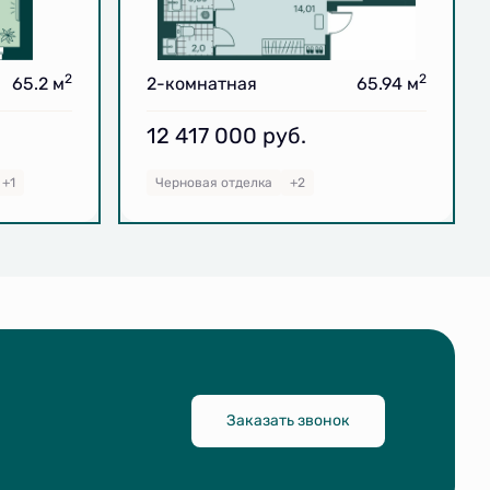
2
2
65.2 м
2-комнатная
65.94 м
12 417 000
руб.
+1
Черновая отделка
+2
Заказать звонок