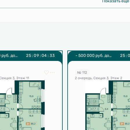
Показать еще
 руб. до
2
5
:
0
9
:
0
4
:
3
2
- 500 000 руб. до
2
5
:
6 г.
31.08.2026 г.
№ 112
Секция 3, Этаж 11
2 очередь, Секция 3, Этаж 2