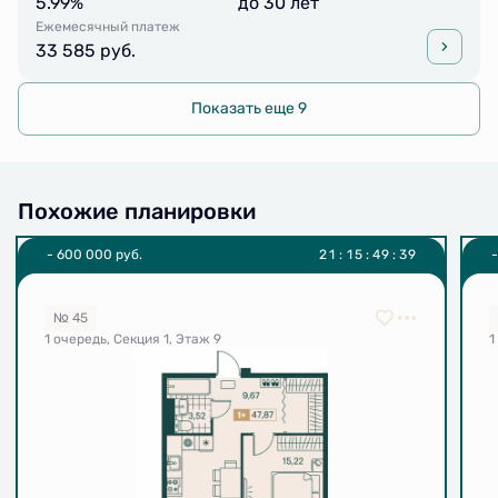
5.99%
до 30 лет
Ежемесячный платеж
33 585 руб.
Показать еще 9
Похожие планировки
- 600 000 руб.
2
1
:
1
5
:
4
9
:
3
9
№ 45
1 очередь, Секция 1, Этаж 9
1