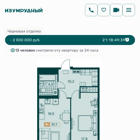
2
1-комнатная
51.1 м
7 965 000 руб.
9 965 000 руб.
Ипотека
от 14 721 руб.
Черновая отделка
- 2 000 000 руб.
2
1
:
1
8
:
4
9
:
3
9
13 человек
смотрели эту квартиру за 24 часа